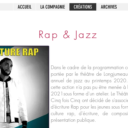
ACCUEIL
LA COMPAGNIE
CRÉATIONS
ARCHIVES
Rap & Jazz
Dans le cadre de la programmation cont
portée par le théâtre de Longjumeau d
annuel de jazz au printemps 2020. E
cette action n’a pas pu être menée à 
2021sous forme d'un atelier. Le Théât
Cinq fois Cinq ont décidé de s’associe
d’écriture Rap pour les jeunes sous f
culture rap, d'écriture, de composi
présentation publique.